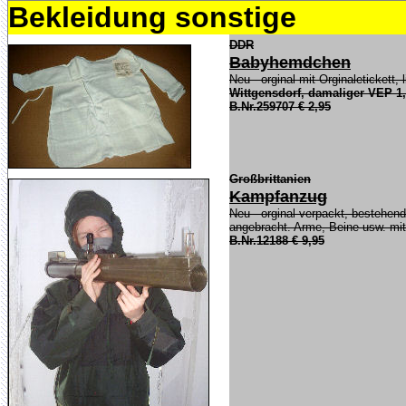
Bekleidung sonstige
DDR
Babyhemdchen
Neu - orginal mit Orginaletickett,
Wittgensdorf, damaliger VEP 1
B.Nr.259707 € 2,95
Großbrittanien
Kampfanzug
Neu - orginal verpackt, bestehen
angebracht. Arme, Beine usw. mit
B.Nr.12188 € 9,95