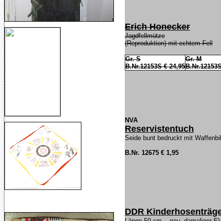
Erich Honecker
Jagdfellmütze
(Reproduktion) mit echtem Fell
Gr. S
Gr. M
B.Nr.12153S € 24,95
B.Nr.12153S
NVA
Reservistentuch
Seide bunt bedruckt mit Waffenbi
B.Nr. 12675 € 1,95
DDR Kinderhosenträg
Länge 50 cm - neu, damaliger E