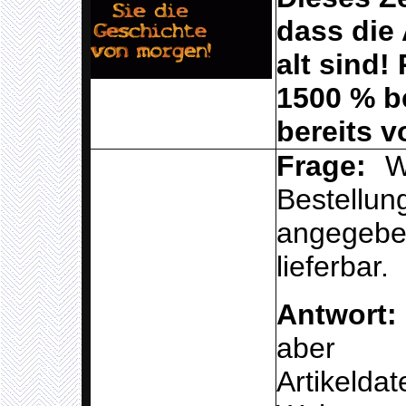
dass die 
alt sind!
1500 % b
bereits 
Frage:
W
Bestellu
angegeb
lieferbar.
Antwort
aber 
Artike