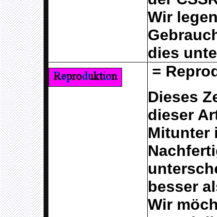
Wir legen
Gebrauch
dies unte
= Reprod
Dieses Z
dieser Ar
Mitunter 
Nachfert
untersch
besser al
Wir möch