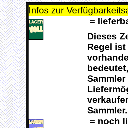
Infos zur Verfügbarkeit
= lieferb
Dieses Ze
Regel is
vorhande
bedeutet,
Sammler 
Liefermög
verkaufen
Sammler.
= noch li