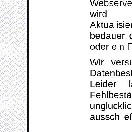
Webserver
wird 
Aktualisi
bedauerl
oder ein 
Wir vers
Datenbes
Leider
Fehlbes
unglückl
ausschlie