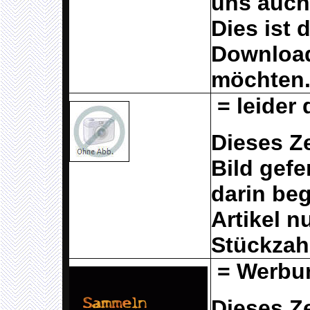
uns auch
Dies ist 
Download
möchten
=
leider
Dieses Ze
Bild gefe
darin beg
Artikel n
Stückzahl
= Werbun
Dieses Ze