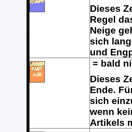
Dieses Ze
Regel das
Neige ge
sich lan
und Engp
= bald ni
Dieses Ze
Ende. Fü
sich ein
wenn kei
Artikels 