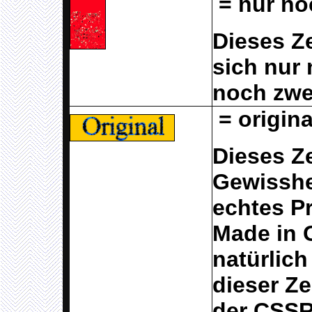
= nur noc
Dieses Z
sich nur
noch zwei
= origina
Dieses Ze
Gewisshe
echtes P
Made in 
natürlich
dieser Ze
der CSSR