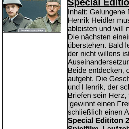
Special Editi
Inhalt: Gelungene 
Henrik Heidler mu
ableisten und will 
Die nächsten eine
überstehen. Bald l
der nicht willens i
Auseinandersetzu
Beide entdecken, d
aufgeht. Die Gesch
und Henrik, der sc
Briefen sein Herz, 
gewinnt einen Freu
schließlich einen
Special Edititon
Spielfilm
Laufzei