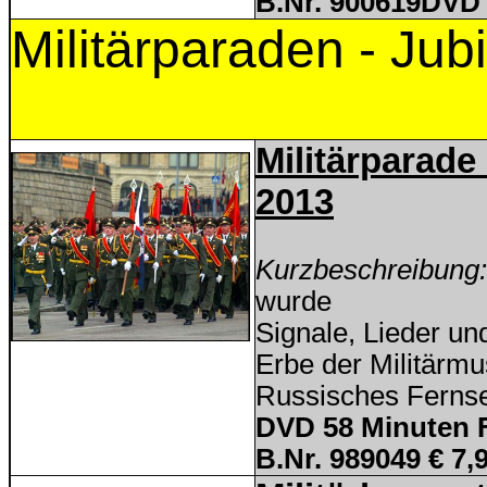
B.Nr.
900619
DVD 
Militärparaden - Jub
Militärparade
2013
Kurzbeschreibung
wurde
Signale, Lieder u
Erbe der Militärmu
Russisches Ferns
DVD 58 Minuten 
B.Nr. 989049 € 7,