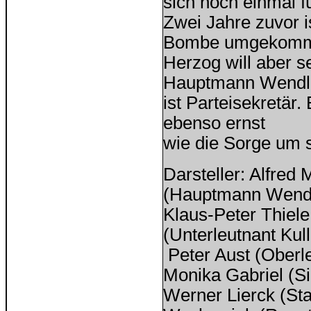
sich noch einmal f
Zwei Jahre zuvor i
Bombe umgekomm
Herzog will aber s
Hauptmann Wendl
ist Parteisekretär
ebenso ernst
wie die Sorge um 
Darsteller: Alfred 
(Hauptmann Wendl
Klaus-Peter Thiele
(Unterleutnant Kull
Peter Aust (Oberl
Monika Gabriel (Si
Werner Lierck (St