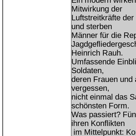
Ein modern wirkend
Mitwirkung der
Luftstreitkräfte d
und sterben
Männer für die Rep
Jagdgefliederges
Heinrich Rauh.
Umfassende Einbli
Soldaten,
deren Frauen und a
vergessen,
nicht einmal das 
schönsten Form.
Was passiert? Fünf
ihren Konflikten
im Mittelpunkt: K