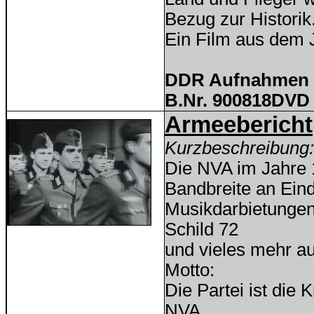
Bezug zur Historik
Ein Film aus dem 
DDR Aufnahmen D
B.Nr.
900818
DVD 
Armee
bericht
Kurzbeschreibung:
Die NVA im Jahre 1
Bandbreite an Ein
Musikdarbietunge
Schild 72
und vieles mehr a
Motto:
Die Partei ist die 
NVA.