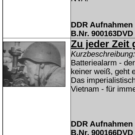
DDR Aufnahmen D
B.Nr.
900163
DVD 
Zu jeder Zeit 
Kurzbeschreibung:
Batteriealarm - der
keiner weiß, geht 
Das imperialistisch
Vietnam - für imme
DDR Aufnahmen D
B.Nr.
900166
DVD 