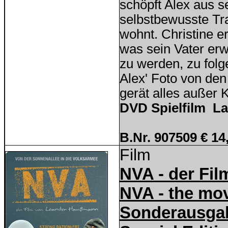
schöpft Alex aus se
selbstbewusste Tra
wohnt. Christine er
was sein Vater er
zu werden, zu folg
Alex' Foto von de
gerät alles außer K
DVD Spielfilm La
B.Nr. 907509 € 14
Film
NVA - der Fil
NVA - the mo
Sonderausgab