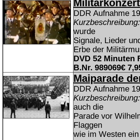
Militärkonzer
DDR Aufnahme 1
Kurzbeschreibung
wurde
Signale, Lieder u
Erbe der Militärmu
DVD 52 Minuten 
B.Nr. 989069€ 7,9
Maiparade de
DDR Aufnahme 1
Kurzbeschreibung
auch die
Parade vor Wilhel
Flaggen
wie im Westen ein 