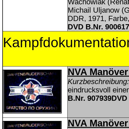
Wachowiak (Renat
Michail Uljanow (
DDR, 1971, Farbe,
DVD B.Nr. 900617
Kampfdokumentatio
NVA Manöve
Kurzbeschreibung
eindrucksvoll eine
B.Nr. 907939DVD 
NVA Manöver 