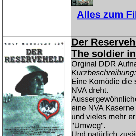
Alles zum F
Der Reserveh
The soldier i
Orginal DDR Auf
Kurzbeschreibung:
Eine Komödie die s
NVA dreht.
Aussergewöhnliche
eine NVA Kaserne
und vieles mehr er
"Umweg".
Und natürlich zusä