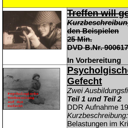
Treffen will g
Kurzbeschreibu
den Beispielen
25 Min.
DVD B.Nr. 900617
In Vorbereitung
Psycholgisch
Gefecht
Zwei Ausbildungsf
Teil 1 und Teil 2
DDR Aufnahme 1
Kurzbeschreibung
Belastungen im Kri