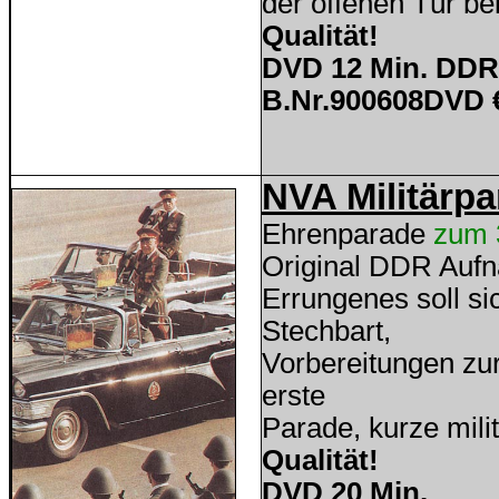
der offenen Tür b
Qualität!
DVD 12 Min. DDR
B.Nr.
900608DVD
€
NVA Militärpa
Ehrenparade
zum 
Original DDR Auf
Errungenes soll si
Stechbart,
Vorbereitungen zur
erste
Parade, kurze mil
Qualität!
DVD 20 Min.