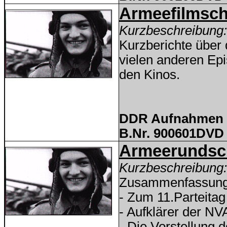
Armeefilmsc
Kurzbeschreibung:
Kurzberichte über
vielen anderen Epi
den Kinos.
DDR Aufnahmen D
B.Nr.
900601
DVD 
Armeerundsc
Kurzbeschreibung:
Zusammenfassung 
- Zum 11.Parteitag
- Aufklärer der NV
- Die Vorstellung 