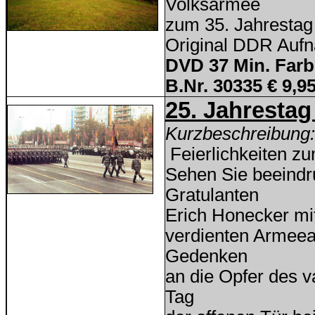
Volksarmee
zum 35. Jahrestag
Original DDR Auf
DVD 37 Min. Farb
B.Nr. 30335 € 9,9
25. Jahresta
Kurzbeschreibung
Feierlichkeiten zu
Sehen Sie beeindr
Gratulanten
Erich Honecker mi
verdienten Armee
Gedenken
an die Opfer des v
Tag