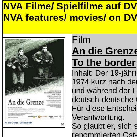
NVA Filme/ Spielfilme auf D
NVA features/ movies/ on D
Film
An die Grenz
To the border
Inhalt: Der 19-jäh
1974 kurz nach dem
und während der F
deutsch-deutsche 
Für diese Entschei
Verantwortung.
So glaubt er, sich
renommierten Ost-